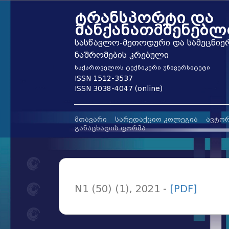
ტრანსპორტი და
მანქანათმშენებლ
სასწავლო-მეთოდური და სამეცნიე
ნაშრომების კრებული
საქართველოს ტექნიკური უნივერსიტეტი
ISSN 1512-3537
ISSN 3038-4047 (online)
ᲛᲗᲐᲕᲐᲠᲘ
ᲡᲐᲠᲔᲓᲐᲥᲪᲘᲝ ᲙᲝᲚᲔᲒᲘᲐ
ᲐᲕᲢᲝ
ᲒᲐᲜᲐᲪᲮᲐᲓᲘᲡ ᲤᲝᲠᲛᲐ
N1 (50) (1), 2021 -
[PDF]